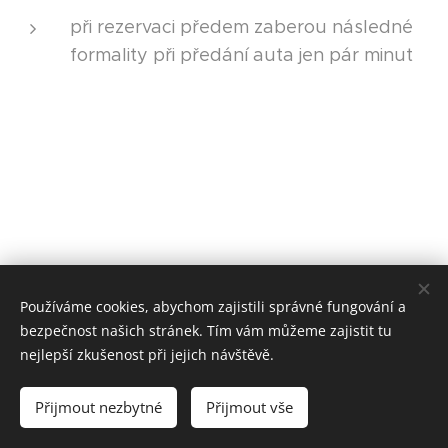
při rezervaci předem zaberou následné
formality při předání auta jen pár minut
Používáme cookies, abychom zajistili správné fungování a
bezpečnost našich stránek. Tím vám můžeme zajistit tu
nejlepší zkušenost při jejich návštěvě.
© 2024 Všechna práva vyhrazena
Přijmout nezbytné
Přijmout vše
Vytvořeno službou
Webnode
Cookies